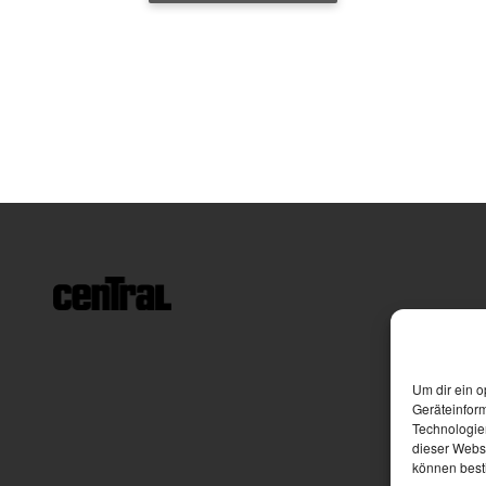
Um dir ein o
Geräteinfor
Technologien
dieser Websi
können best